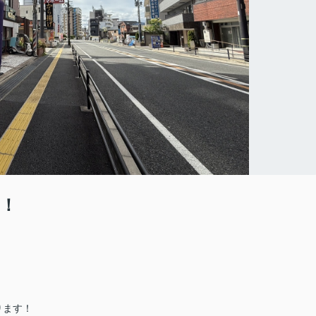
！
ります！