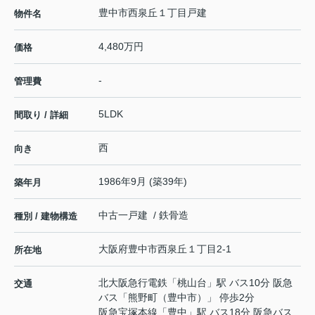
豊中市西泉丘１丁目戸建
物件名
4,480万円
価格
-
管理費
5LDK
間取り / 詳細
西
向き
1986年9月 (築39年)
築年月
中古一戸建 / 鉄骨造
種別 / 建物構造
大阪府
豊中市
西泉丘
１丁目2-1
所在地
北大阪急行電鉄
「
桃山台
」駅 バス10分 阪急
交通
バス「熊野町（豊中市）」 停歩2分
阪急宝塚本線
「
豊中
」駅 バス18分 阪急バス