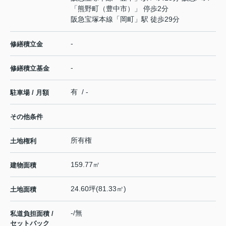
「熊野町（豊中市）」 停歩2分
阪急宝塚本線
「
岡町
」駅 徒歩29分
-
修繕積立金
-
修繕積立基金
有 / -
駐車場 / 月額
その他条件
所有権
土地権利
159.77㎡
建物面積
24.60坪(81.33㎡)
土地面積
-/無
私道負担面積 /
セットバック