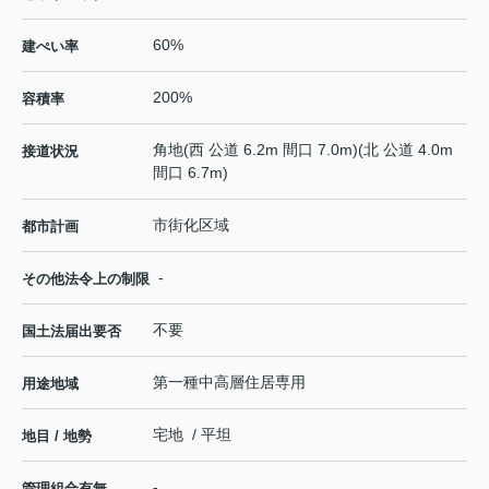
60%
建ぺい率
200%
容積率
角地(西 公道 6.2m 間口 7.0m)(北 公道 4.0m
接道状況
間口 6.7m)
市街化区域
都市計画
-
その他法令上の制限
不要
国土法届出要否
第一種中高層住居専用
用途地域
宅地 / 平坦
地目 / 地勢
-
管理組合有無