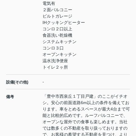
電気有
２面バルコニー
ビルトガレージ
IHクッキングヒーター
コンロ２口以上
食器洗い乾燥機
システムキッチン
コンロ３口
オープンキッチン
温水洗浄便座
トイレ２ヶ所
-
設備(その他)
「豊中市西泉丘１丁目戸建」のここがイチオ
備考
シ。安心の前面道路6m以上の条件を備えてお
ります。車をとめるスペースが最大4台まで可
能と比較的広めです。ルーフバルコニーで、
オープンな屋外での食事も楽しめます。当社
では数多くの不動産を取り扱っておりますの
で、お客様の希望する不動産を見つけ、より