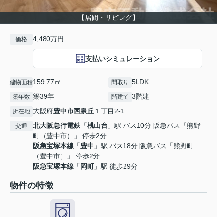
【居間・リビング】
4,480万円
価格
支払いシミュレーション
159.77㎡
5LDK
建物面積
間取り
築39年
3階建
築年数
階建て
大阪府
豊中市
西泉丘
１丁目2-1
所在地
北大阪急行電鉄
「
桃山台
」駅 バス10分 阪急バス「熊野
交通
町（豊中市）」 停歩2分
阪急宝塚本線
「
豊中
」駅 バス18分 阪急バス「熊野町
（豊中市）」 停歩2分
阪急宝塚本線
「
岡町
」駅 徒歩29分
物件の特徴