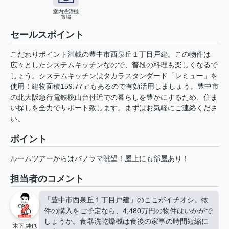
室内洗濯機
置場
セールスポイント
こだわりポイント満載の豊中市西泉丘１丁目戸建。この物件は
広々としたシステムキッチンなので、普段の料理も楽しくなるで
しょう。システムキッチンはタカラスタンダード「レミュー」を
使用！建物面積159.77㎡もあるので有効活用しましょう。豊中市
の北大阪急行電鉄桃山台付近での暮らしを豊かにするため、住ま
い探しを全力でサポート致します。まずはお気軽にご連絡くださ
い。
ポイント
ルームツアーからはパノラマ眺望！屋上にも部屋あり！
担当者のコメント
「豊中市西泉丘１丁目戸建」のここがイチオシ。物
件の購入をご予定なら、4,480万円の物件はいかがで
しょうか。食器洗乾燥機は食後の家事の時間短縮に
木下 純也