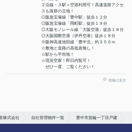
２沿線・３駅＋空港利用可！高速道路アクセ
スも抜群の立地！
◎阪急宝塚線「豊中駅」徒歩１２分
◎阪急宝塚線「岡町駅」徒歩１９分
◎大阪モノレール線「大阪空港」徒歩１８分
◎大阪国際空港（伊丹空港）徒歩１８分
※阪神高速池田線「豊中北」約３５０ｍ
☆敷地と道路の高低差無し！
☆駅から平坦地！
☆現況空家！即日内覧可！
ぜひ一度、ご覧ください！
情報の見方
産株式会社
自社管理物件一覧
豊中市箕輪一丁目戸建