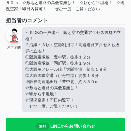
５０ｍ
☆敷地と道路の高低差無し！
☆駅から平坦地！
☆現
況空家！即日内覧可！
ぜひ一度
ご覧ください！
担当者のコメント
～５DKの一戸建～ 陸と空の交通アクセス抜群の立
地！
２沿線・３駅＋空港利用可！高速道路アクセスも抜
木下 純也
群の立地！
◎阪急宝塚線「豊中駅」徒歩１２分
◎阪急宝塚線「岡町駅」徒歩１９分
◎大阪モノレール線「大阪空港」徒歩１８分
◎大阪国際空港（伊丹空港）徒歩１８分
※阪神高速池田線「豊中北」約３５０ｍ
☆敷地と道路の高低差無し！
☆駅から平坦地！
☆現況空家！即日内覧可！
ぜひ一度、ご覧ください！
LINEからお問い合わせ
無料