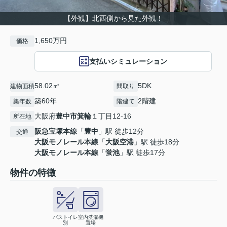
【外観】北西側から見た外観！
1,650万円
価格
支払いシミュレーション
58.02㎡
5DK
建物面積
間取り
築60年
2階建
築年数
階建て
大阪府
豊中市
箕輪
１丁目12-16
所在地
阪急宝塚本線
「
豊中
」駅 徒歩12分
交通
大阪モノレール本線
「
大阪空港
」駅 徒歩18分
大阪モノレール本線
「
蛍池
」駅 徒歩17分
物件の特徴
バストイレ
室内洗濯機
別
置場