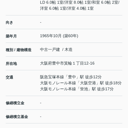
LD 6.0帖 1室
/
洋室 8.0帖 1室
/
和室 6.0帖 2室
/
洋室 6.0帖 1室
/
洋室 4.0帖 1室
-
向き
1965年10月 (築60年)
築年月
中古一戸建 / 木造
種別 / 建物構造
大阪府
豊中市
箕輪
１丁目12-16
所在地
阪急宝塚本線
「
豊中
」駅 徒歩12分
交通
大阪モノレール本線
「
大阪空港
」駅 徒歩18分
大阪モノレール本線
「
蛍池
」駅 徒歩17分
-
修繕積立金
-
修繕積立基金