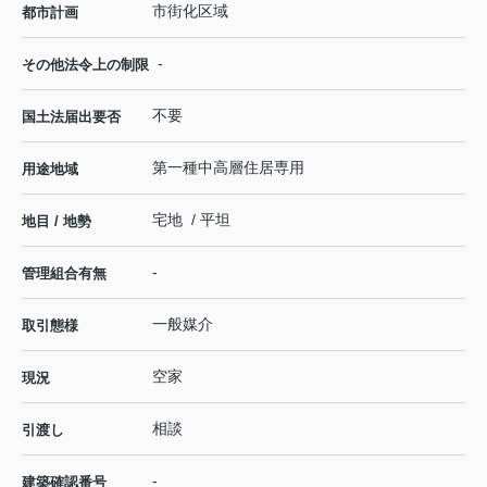
市街化区域
都市計画
-
その他法令上の制限
不要
国土法届出要否
第一種中高層住居専用
用途地域
宅地 / 平坦
地目 / 地勢
-
管理組合有無
一般媒介
取引態様
空家
現況
相談
引渡し
-
建築確認番号