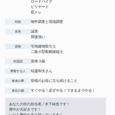
ロードバイク
ビリヤード
筋トレ
物件調査と現地調査
特技
誠実
長所
我慢強い
宅地建物取引士
資格
二級小型船舶操縦士
英検３級
外国語
稲盛和夫さん
尊敬する人
皆様のお役に立ち続けること
将来の夢
すぐやる！必ずやる！できるまでやる！
座右の銘
あなたの街の担当者／木下純也です！
豊中が大好きです！
いつも豊中を走り回っています！