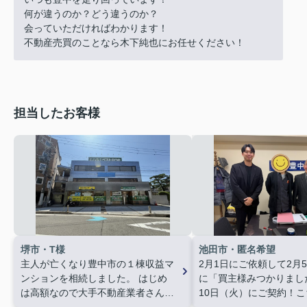
何が違うのか？どう違うのか？
会っていただければわかります！
不動産売買のことなら木下純也にお任せください！
担当したお客様
堺市・T様
池田市・匿名希望
主人が亡くなり豊中市の１棟収益マ
2月1日にご依頼して2月
ンションを相続しました。
はじめ
に「買主様みつかりまし
は高額なので大手不動産業者さんに
10日（火）にご契約！
数社に売却依頼していましたが中々
向もほとんど組んでいた