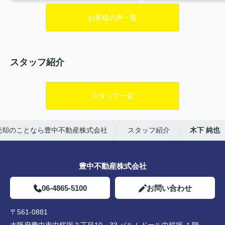
決まらず、、2年が経ちました。
流
た。
スピーディーさと対
お客様の声一覧
れを変えたのは木下さんからの1通
くりです。
安心してお任
のお手紙。
豊中の自宅を売却して
した。
引渡しまでもよろ
いただいたのも木下さんでしたが全
いします。
て主人が対応していて私は殆ど面識
スタッフ紹介
がありませんでした。
手紙をもら
って電話したらスグ来てくれまし
た。
そこから一気に流れが変わり
いい買主様をみつけていただきご契
スタッフ一覧
約。
本当にありがとうございまし
た。
売却のことなら豊中不動産株式会社
スタッフ紹介
木下 純也
豊中不動産株式会社
06-4865-5100
お問い合わせ
〒561-0881
大阪府豊中市中桜塚３丁目10－33 パルムドール中桜塚 １階