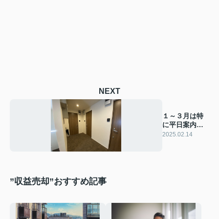
NEXT
１～３月は特
に平日案内・
平日契約が多
2025.02.14
いです！
”収益売却”おすすめ記事