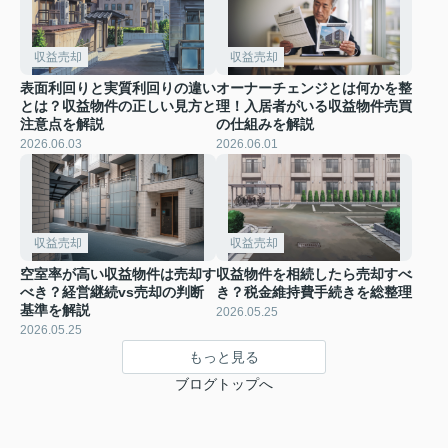
収益売却
収益売却
表面利回りと実質利回りの違い
オーナーチェンジとは何かを整
とは？収益物件の正しい見方と
理！入居者がいる収益物件売買
注意点を解説
の仕組みを解説
2026.06.03
2026.06.01
収益売却
収益売却
空室率が高い収益物件は売却す
収益物件を相続したら売却すべ
べき？経営継続vs売却の判断
き？税金維持費手続きを総整理
基準を解説
2026.05.25
2026.05.25
もっと見る
ブログトップへ