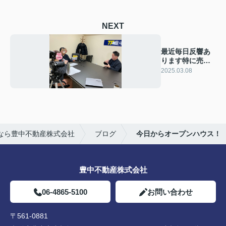
NEXT
最近毎日反響あ
ります特に売却
相談は毎日対応
2025.03.08
大忙しです
なら豊中不動産株式会社
ブログ
今日からオープンハウス！
豊中不動産株式会社
06-4865-5100
お問い合わせ
〒561-0881