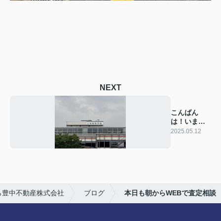
NEXT
こんばん
は！いま事
務所に戻り
2025.05.12
ました！
ら豊中不動産株式会社
ブログ
本日も朝からWEBで査定相談