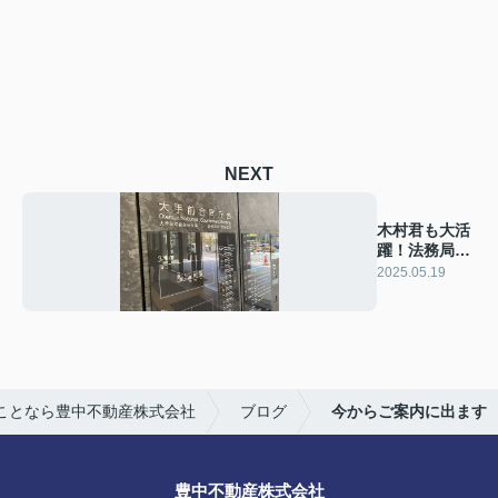
NEXT
木村君も大活
躍！法務局～
売物件の草刈
2025.05.19
り✄
ことなら豊中不動産株式会社
ブログ
今からご案内に出ます
豊中不動産株式会社