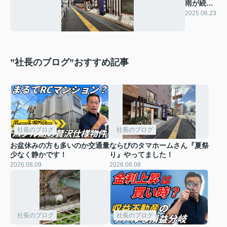
雨が続き
そうです
2025.06.23
☔
”社長のブログ”おすすめ記事
社長のブログ
社長のブログ
お盆休みの方も多いのか交通量
ならびのタマホームさん『夏祭
少なく静かです！
り』やってました！
2026.08.09
2026.08.08
社長のブログ
社長のブログ