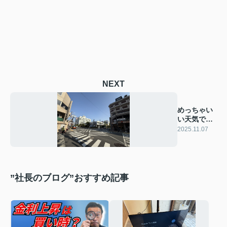
NEXT
めっちゃい
い天気で
清々しい朝
2025.11.07
です！
”社長のブログ”おすすめ記事