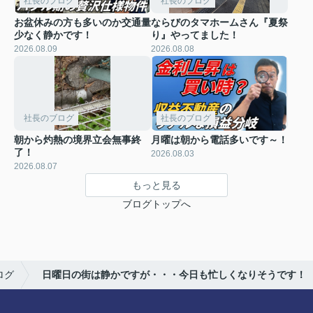
社長のブログ
社長のブログ
お盆休みの方も多いのか交通量
ならびのタマホームさん『夏祭
少なく静かです！
り』やってました！
2026.08.09
2026.08.08
社長のブログ
社長のブログ
朝から灼熱の境界立会無事終
月曜は朝から電話多いです～！
了！
2026.08.03
2026.08.07
もっと見る
ブログトップへ
ログ
日曜日の街は静かですが・・・今日も忙しくなりそうです！