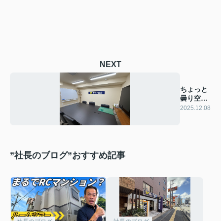
NEXT
ちょっと
曇り空で
す
2025.12.08
が・・・
”社長のブログ”おすすめ記事