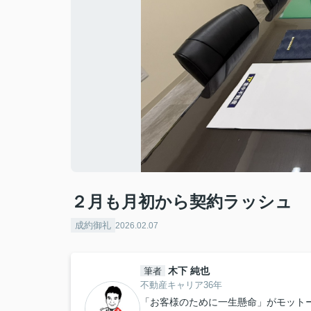
２月も月初から契約ラッシュ
成約御礼
2026.02.07
木下 純也
筆者
不動産キャリア36年
「お客様のために一生懸命」がモット