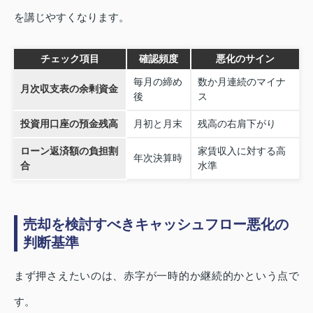
を講じやすくなります。
チェック項目
確認頻度
悪化のサイン
毎月の締め
数か月連続のマイナ
月次収支表の余剰資金
後
ス
投資用口座の預金残高
月初と月末
残高の右肩下がり
ローン返済額の負担割
家賃収入に対する高
年次決算時
合
水準
売却を検討すべきキャッシュフロー悪化の
判断基準
まず押さえたいのは、赤字が一時的か継続的かという点で
す。