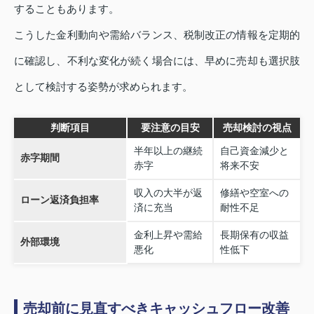
することもあります。
こうした金利動向や需給バランス、税制改正の情報を定期的
に確認し、不利な変化が続く場合には、早めに売却も選択肢
として検討する姿勢が求められます。
判断項目
要注意の目安
売却検討の視点
半年以上の継続
自己資金減少と
赤字期間
赤字
将来不安
収入の大半が返
修繕や空室への
ローン返済負担率
済に充当
耐性不足
金利上昇や需給
長期保有の収益
外部環境
悪化
性低下
売却前に見直すべきキャッシュフロー改善