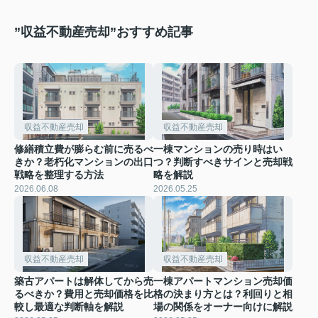
”収益不動産売却”おすすめ記事
収益不動産売却
収益不動産売却
修繕積立費が膨らむ前に売るべ
一棟マンションの売り時はい
きか？老朽化マンションの出口
つ？判断すべきサインと売却戦
戦略を整理する方法
略を解説
2026.06.08
2026.05.25
収益不動産売却
収益不動産売却
築古アパートは解体してから売
一棟アパートマンション売却価
るべきか？費用と売却価格を比
格の決まり方とは？利回りと相
較し最適な判断軸を解説
場の関係をオーナー向けに解説