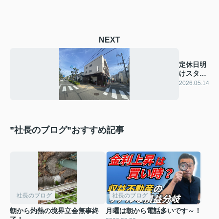
NEXT
定休日明
けスター
ト！
2026.05.14
”社長のブログ”おすすめ記事
社長のブログ
社長のブログ
朝から灼熱の境界立会無事終
月曜は朝から電話多いです～！