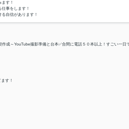
みます！
る仕事をします！
ける自信があります！
作成～YouTube撮影準備と台本✅合間に電話５０本以上！すごい一日
てます！