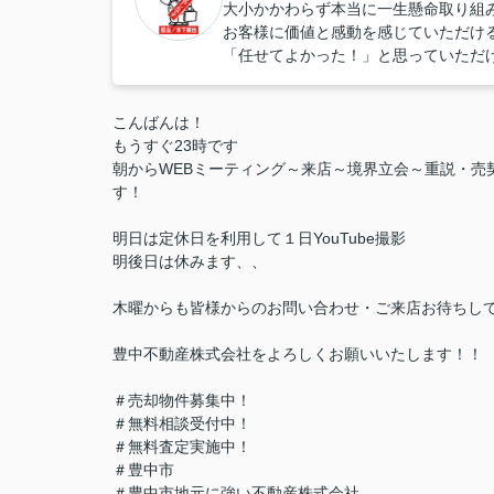
大小かかわらず本当に一生懸命取り組
お客様に価値と感動を感じていただけ
「任せてよかった！」と思っていただ
こんばんは！
もうすぐ23時です
朝からWEBミーティング～来店～境界立会～重説・売契
す！
明日は定休日を利用して１日YouTube撮影
明後日は休みます、、
木曜からも皆様からのお問い合わせ・ご来店お待ちし
豊中不動産株式会社をよろしくお願いいたします！！
＃売却物件募集中！
＃無料相談受付中！
＃無料査定実施中！
＃豊中市
＃豊中市地元に強い不動産株式会社