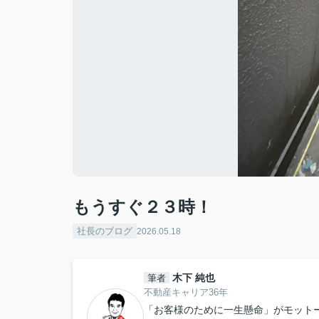
もうすぐ２３時！
社長のブログ
2026.05.18
木下 純也
筆者
不動産キャリア36年
「お客様のために一生懸命」がモット