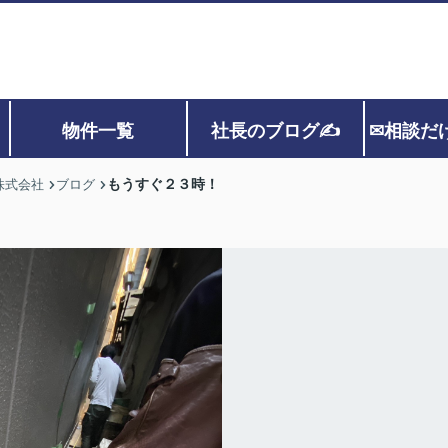
物件一覧
社長のブログ✍
✉相談だ
もうすぐ２３時！
株式会社
ブログ