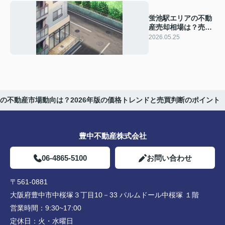
蛍池駅エリアの不動
産売却相場は？売却
のコツと高く売るた
2026.05.25
めの手順を解説
の不動産市場動向は？2026年版の価格トレンドと売買判断のポイント
豊中不動産株式会社
06-4865-5100
お問い合わせ
〒561-0881
大阪府豊中市中桜塚３丁目10－33 パルムドール中桜塚 １階
営業時間：
9:30~17:00
定休日：
火・水曜日