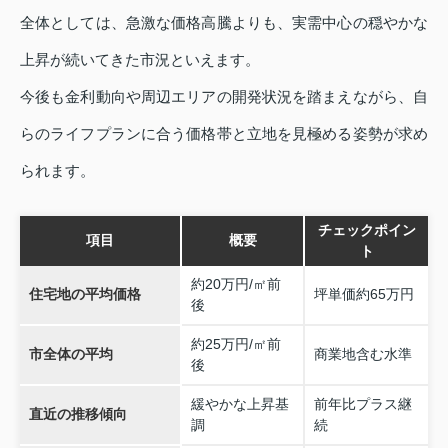
全体としては、急激な価格高騰よりも、実需中心の穏やかな
上昇が続いてきた市況といえます。
今後も金利動向や周辺エリアの開発状況を踏まえながら、自
らのライフプランに合う価格帯と立地を見極める姿勢が求め
られます。
チェックポイン
項目
概要
ト
約20万円/㎡前
住宅地の平均価格
坪単価約65万円
後
約25万円/㎡前
市全体の平均
商業地含む水準
後
緩やかな上昇基
前年比プラス継
直近の推移傾向
調
続