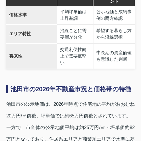
ント
平均坪単価は
公示地価と成約事
価格水準
上昇基調
例の両方確認
沿線ごとに需
希望する暮らし方
エリア特性
要層が分化
から沿線選択
交通利便性向
中長期の資産価値
将来性
上で需要底堅
も意識した判断
い
池田市の2026年不動産市況と価格帯の特徴
池田市の公示地価は、2026年時点で住宅地の平均がおおむね
20万円/㎡前後、坪単価では約65万円前後とされています。
一方で、市全体の公示地価平均は約25万円/㎡・坪単価約82
万円となっており、住居系エリアと商業系エリアで水準に差