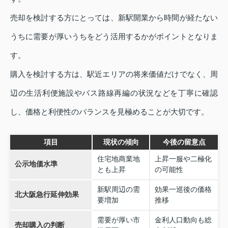
売却を検討する方にとっては、新駅開業から時間が経たない
うちに需要が厚いうちをどう活用するかがポイントとなりま
す。
購入を検討する方は、駅近エリアの将来価値だけでなく、周
辺の生活利便施設やバス路線再編の状況などを丁寧に確認
し、価格と利便性のバランスを見極めることが大切です。
項目
現状の傾向
今後の留意点
住宅地商業地
上昇一服や二極化
公示地価水準
とも上昇
の可能性
新駅周辺の需
効果一巡後の価格
北大阪急行延伸効果
要増加
推移
需要が厚い市
金利人口動向も総
売却購入の判断