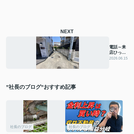
NEXT
電話～来
店ひっき
りな
2026.06.15
し！！
”社長のブログ”おすすめ記事
社長のブログ
社長のブログ