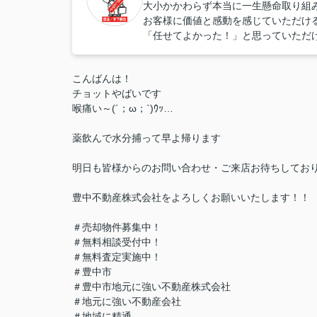
大小かかわらず本当に一生懸命取り組
お客様に価値と感動を感じていただけ
「任せてよかった！」と思っていただ
こんばんは！
チョットやばいです
喉痛い～(´；ω；`)ｳｯ…
薬飲んで水分捕って早よ帰ります
明日も皆様からのお問い合わせ・ご来店お待ちしてお
豊中不動産株式会社をよろしくお願いいたします！！
＃売却物件募集中！
＃無料相談受付中！
＃無料査定実施中！
＃豊中市
＃豊中市地元に強い不動産株式会社
＃地元に強い不動産会社
＃地域に精通