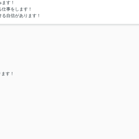
みます！
る仕事をします！
ける自信があります！
ります！