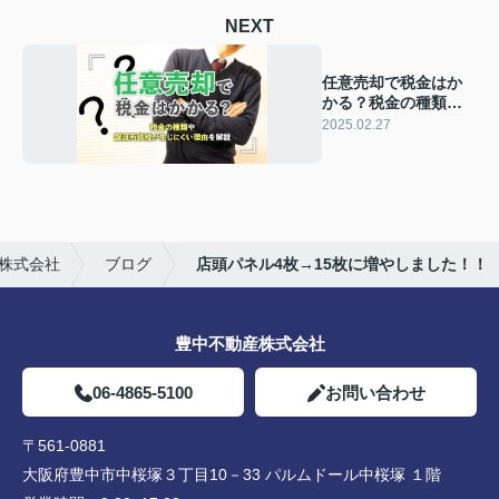
NEXT
任意売却で税金はか
かる？税金の種類や
譲渡所得税が生じに
2025.02.27
くい理由を解説
株式会社
ブログ
店頭パネル4枚→15枚に増やしました！！
豊中不動産株式会社
06-4865-5100
お問い合わせ
〒561-0881
大阪府豊中市中桜塚３丁目10－33 パルムドール中桜塚 １階