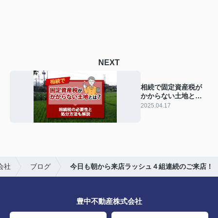
NEXT
相続で固定資産税が
かからない土地と
は？相続税の必要性
2025.04.17
と処分方法も解説
会社
ブログ
今日も朝から来店ラッシュ４組連続のご来店！
豊中不動産株式会社