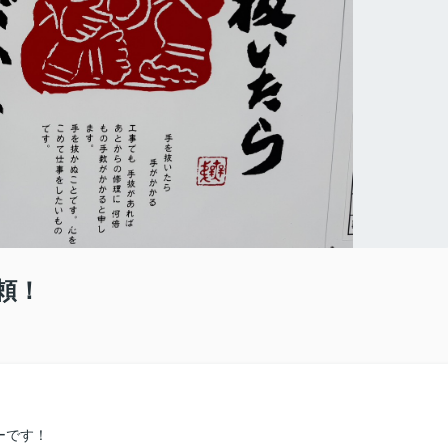
頼！
ーです！