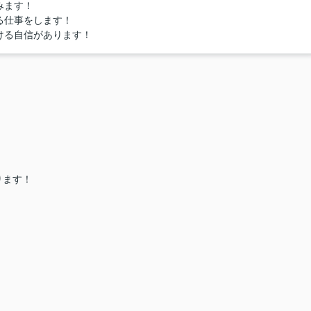
みます！
る仕事をします！
ける自信があります！
ります！