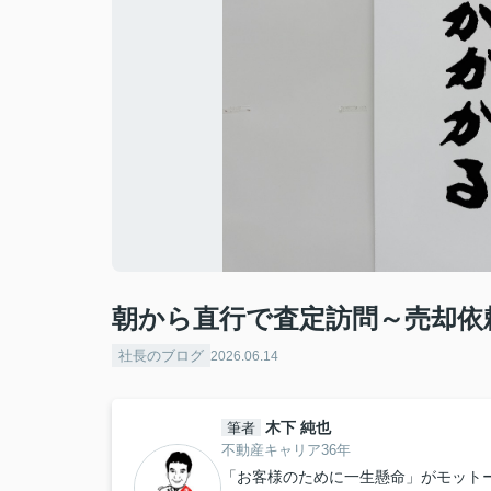
朝から直行で査定訪問～売却依
社長のブログ
2026.06.14
木下 純也
筆者
不動産キャリア36年
「お客様のために一生懸命」がモット