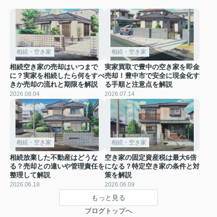
相続・空き家
相続・空き家
相続空き家の売却はいつまで
実家買取で豊中の空き家を即金
に？実家を相続したら何をすべ
売却！豊中市で安全に現金化す
きか売却の流れと期限を解説
る手順と注意点を解説
2026.08.04
2026.07.14
相続・空き家
相続・空き家
相続放棄した不動産はどうな
空き家の固定資産税は最大6倍
る？売却との違いや管理責任を
になる？特定空き家の条件と対
整理して解説
策を解説
2026.06.18
2026.06.09
もっと見る
ブログトップへ