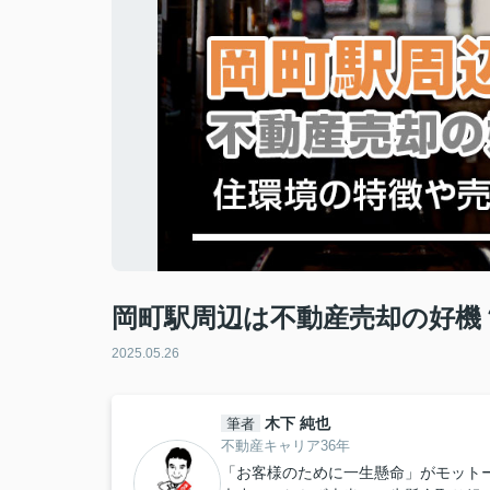
岡町駅周辺は不動産売却の好機
2025.05.26
木下 純也
筆者
不動産キャリア36年
「お客様のために一生懸命」がモット